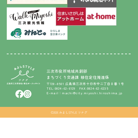
ニッポン移住・交流ナビ JOIN
みよし就活ネット
アットホーム｜三次市空き家情報
三次まち歩きアプリをダウンロードしよう！ - 三次観光推進機
ひろしま空き家バンク みんと。
三次市役所地域共創部
まちづくり交通課 移住定住推進係
〒728-8501 広島県三次市十日市中二丁目８番１号
TEL:0824-62-6129 FAX:0824-62-6235
E-mail：machi@city.miyoshi.hiroshima.jp
facebook
Instagram
©2026 みよしSTYLE ツナグ