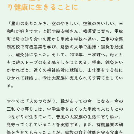
受付時間/8:30~17:15(土日祝除く)
り健康に生きることに
「里山のあたたかさ、空のやさしい、空気のおいしい、三
メールでお問い合わせ
和町が好きです」と話す森安咲さん。横須賀に育ち、甲奴
町で母の知り合いの家から甲奴中学校へ通い、三重の全寮
お問い合わせフォーム
制高校で有機農業を学び、倉敷の大学で薬膳・鍼灸を勉強
し、鍼灸師になった。そして、2018年、三和町へ。母とと
もに薪ストーブのある暮らしをはじめる。将来、鍼灸をい
かせればと、近くの福祉施設に就職し、山仕事をする彼に
ひかれて結婚し、今は大家族に支えられて子育てをしてい
る。
すべては「人のつながり、縁があっての今」になる。今の
三和での暮らしは、中学生活をおくった甲奴の人たちとの
つながりが生きていて、昔風の大家族の生活に寄り添い、
見守ってくれていることを実感する。また、有機農業の研
修をさせてもらったことが、家族の命と健康を守る食事を