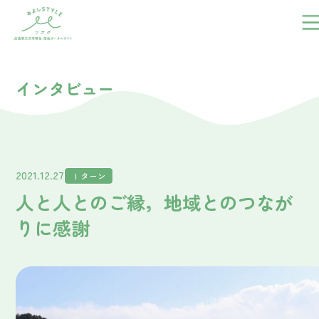
インタビュー
みよしのこと
2021.12.27
Ｉターン
子育て
人と人とのご縁，地域とのつなが
りに感謝
住まい
働く