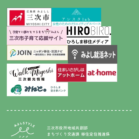
アシスタlab.
三次市ホームページ
子育て応援サイト
ひろびろ【広島県公式】-ひろし
ニッポン移住・交流ナビ JOIN
みよし就活ネット
アットホーム｜三次市空き家情報
三次まち歩きアプリをダウンロードしよう！ - 三次観光推進機
ひろしま空き家バンク みんと。
三次市役所地域共創部
まちづくり交通課 移住定住推進係